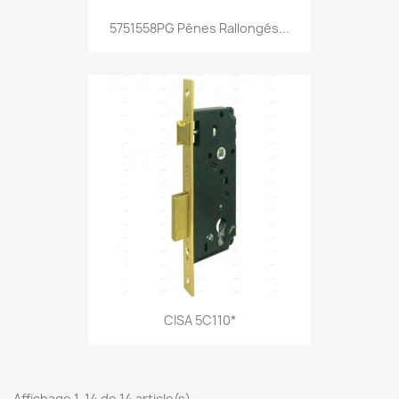
5751558PG Pênes Rallongés...
CISA 5C110*
Affichage 1-14 de 14 article(s)