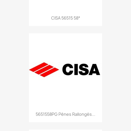
CISA 56515 58*
5651558PG Pênes Rallongés...