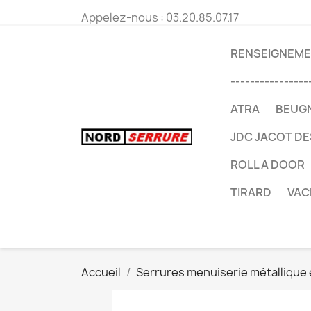
Appelez-nous :
03.20.85.07.17
RENSEIGNEMEN
----------------
ATRA
BEUG
JDC JACOT D
ROLL A DOOR
TIRARD
VAC
Accueil
Serrures menuiserie métallique