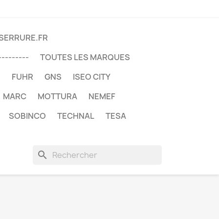
DSERRURE.FR
---------
TOUTES LES MARQUES
U
FUHR
GNS
ISEO CITY
MARC
MOTTURA
NEMEF
SOBINCO
TECHNAL
TESA
search