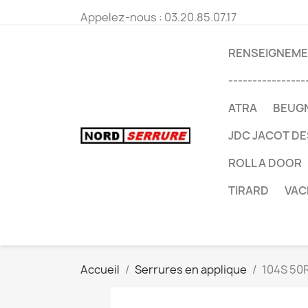
Appelez-nous :
03.20.85.07.17
RENSEIGNEMEN
----------------
ATRA
BEUG
JDC JACOT D
ROLL A DOOR
TIRARD
VAC
Accueil
Serrures en applique
104S 50