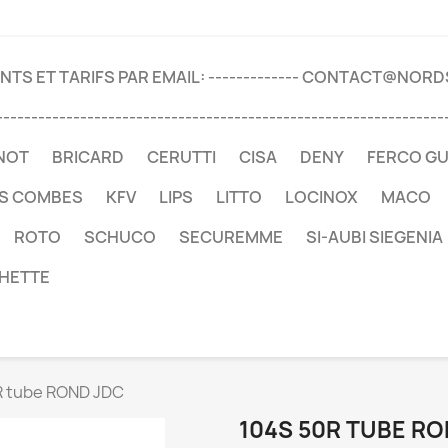
TS ET TARIFS PAR EMAIL: ------------- CONTACT@NOR
----------------------------------------------------------------
NOT
BRICARD
CERUTTI
CISA
DENY
FERCO G
ES COMBES
KFV
LIPS
LITTO
LOCINOX
MACO
ROTO
SCHUCO
SECUREMME
SI-AUBI SIEGENIA
HETTE
R tube ROND JDC
104S 50R TUBE RO