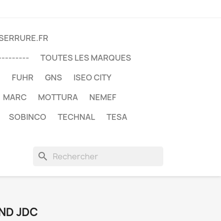
DSERRURE.FR
---------
TOUTES LES MARQUES
U
FUHR
GNS
ISEO CITY
MARC
MOTTURA
NEMEF
SOBINCO
TECHNAL
TESA
search
ND JDC