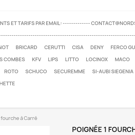
TS ET TARIFS PAR EMAIL: ------------- CONTACT@NOR
----------------------------------------------------------------
NOT
BRICARD
CERUTTI
CISA
DENY
FERCO G
ES COMBES
KFV
LIPS
LITTO
LOCINOX
MACO
ROTO
SCHUCO
SECUREMME
SI-AUBI SIEGENIA
HETTE
 fourche à Carré
POIGNÉE 1 FOURC