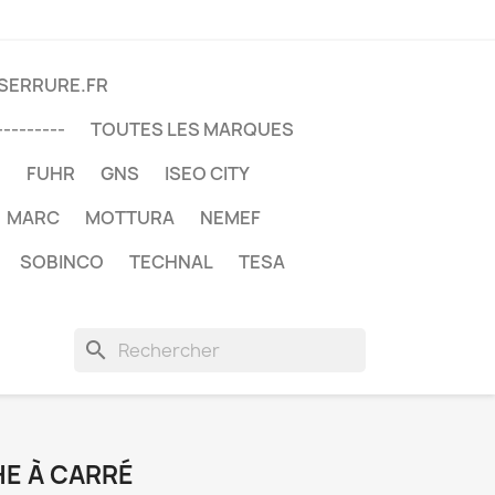
DSERRURE.FR
---------
TOUTES LES MARQUES
U
FUHR
GNS
ISEO CITY
MARC
MOTTURA
NEMEF
SOBINCO
TECHNAL
TESA
search
HE À CARRÉ