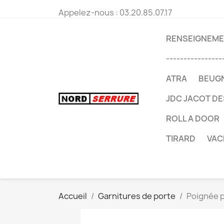
Appelez-nous :
03.20.85.07.17
RENSEIGNEMEN
----------------
ATRA
BEUG
JDC JACOT D
ROLL A DOOR
TIRARD
VAC
Accueil
Garnitures de porte
Poignée p