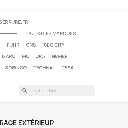
DSERRURE.FR
---------
TOUTES LES MARQUES
U
FUHR
GNS
ISEO CITY
MARC
MOTTURA
NEMEF
SOBINCO
TECHNAL
TESA
search
IRAGE EXTÉRIEUR