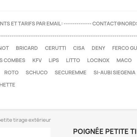
TS ET TARIFS PAR EMAIL: ------------- CONTACT@NOR
----------------------------------------------------------------
NOT
BRICARD
CERUTTI
CISA
DENY
FERCO G
ES COMBES
KFV
LIPS
LITTO
LOCINOX
MACO
ROTO
SCHUCO
SECUREMME
SI-AUBI SIEGENIA
HETTE
etite tirage extérieur
POIGNÉE PETITE T