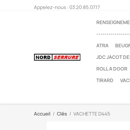
Appelez-nous :
03.20.85.07.17
RENSEIGNEMEN
----------------
ATRA
BEUG
JDC JACOT D
ROLL A DOOR
TIRARD
VAC
Accueil
Clés
VACHETTE D445