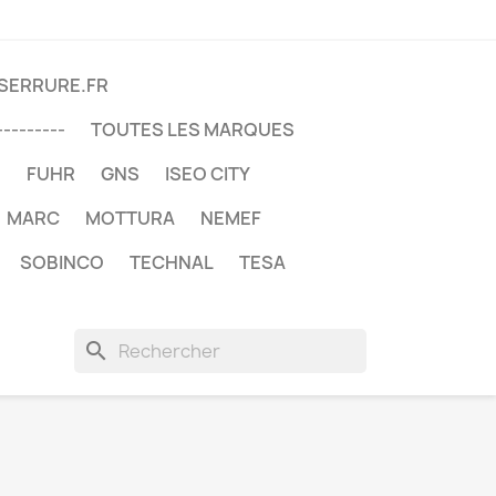
DSERRURE.FR
---------
TOUTES LES MARQUES
U
FUHR
GNS
ISEO CITY
MARC
MOTTURA
NEMEF
SOBINCO
TECHNAL
TESA
search