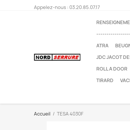
Appelez-nous :
03.20.85.07.17
RENSEIGNEMEN
----------------
ATRA
BEUG
JDC JACOT D
ROLL A DOOR
TIRARD
VAC
Accueil
TESA 4030F