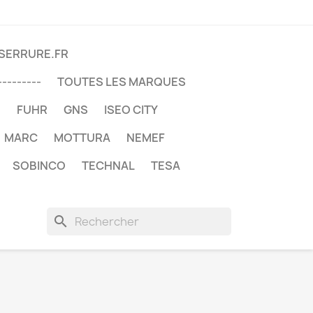
DSERRURE.FR
---------
TOUTES LES MARQUES
U
FUHR
GNS
ISEO CITY
MARC
MOTTURA
NEMEF
SOBINCO
TECHNAL
TESA
search