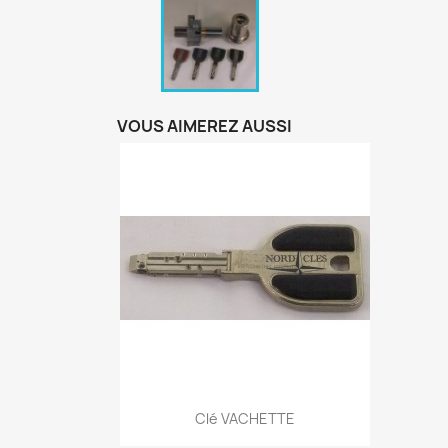
VOUS AIMEREZ AUSSI
Aperçu rapide

Clé VACHETTE