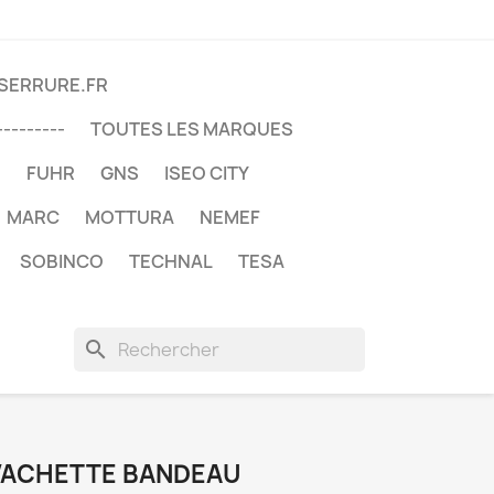
DSERRURE.FR
---------
TOUTES LES MARQUES
U
FUHR
GNS
ISEO CITY
MARC
MOTTURA
NEMEF
SOBINCO
TECHNAL
TESA
search
VACHETTE BANDEAU