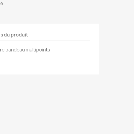
te
ls du produit
ure bandeau multipoints